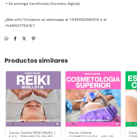
+ Se entrega Certificado (formato digital)
¿Más info?
Envíanos un whatsapp al +5491162580214
o al
+5491137734727
Productos similares
Curso Online REIKI NIVEL I,
Curso Online
Curs
II Y II - TERAPEUTA EN REIKI
COSMETOLOGÍA - VALOR
COR