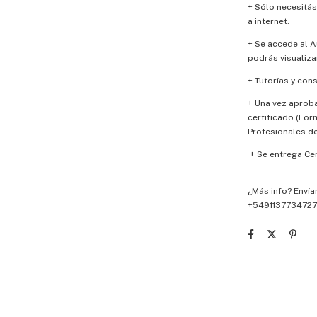
+ Sólo necesitás
a internet.
+ Se accede al A
podrás visualizar
+ Tutorías y con
+ Una vez aproba
certificado (For
Profesionales de
+ Se entrega Cer
¿Más info?
Envía
+5491137734727