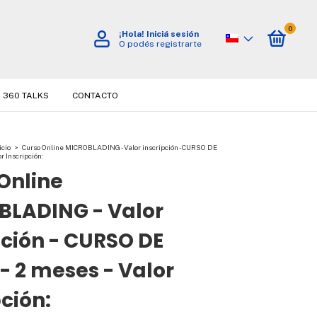
0
¡Hola!
Iniciá sesión
O podés registrarte
360 TALKS
CONTACTO
icio
>
Curso Online MICROBLADING - Valor inscripción - CURSO DE
or Inscripción:
Online
BLADING - Valor
pción - CURSO DE
 - 2 meses - Valor
pción: