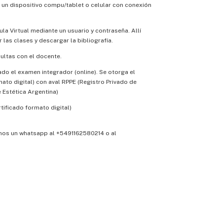
 un dispositivo compu/tablet o celular con conexión
ula Virtual mediante un usuario y contraseña. Allí
 las clases y descargar la bibliografía.
sultas con el docente.
do el examen integrador (online). Se otorga el
mato digital) con aval RPPE (Registro Privado de
 Estética Argentina)
tificado formato digital)
nos un whatsapp al +5491162580214
o al