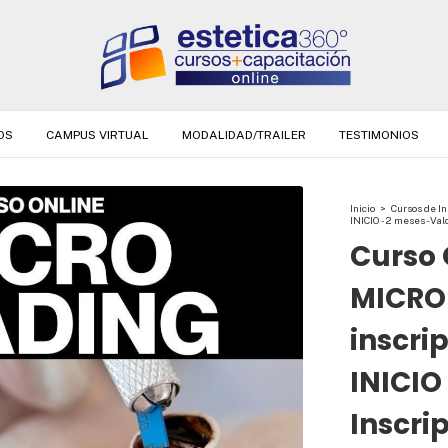
OS
CAMPUS VIRTUAL
MODALIDAD/TRAILER
TESTIMONIOS
Inicio
>
Cursos de In
INICIO - 2 meses - Val
Curso 
MICRO
inscri
INICIO
Inscri