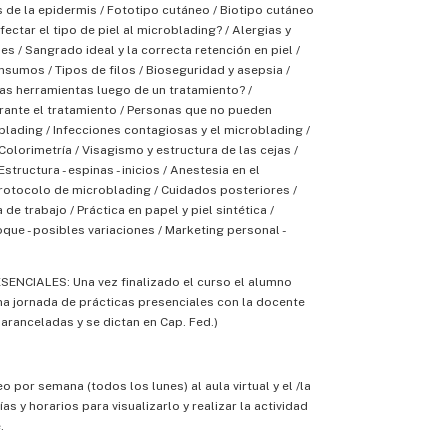
as de la epidermis / Fototipo cutáneo / Biotipo cutáneo
ectar el tipo de piel al microblading? / Alergias y
es / Sangrado ideal y la correcta retención en piel /
nsumos / Tipos de filos / Bioseguridad y asepsia /
as herramientas luego de un tratamiento? /
rante el tratamiento / Personas que no pueden
blading / Infecciones contagiosas y el microblading /
Colorimetría / Visagismo y estructura de las cejas /
Estructura - espinas - inicios / Anestesia en el
rotocolo de microblading / Cuidados posteriores /
e trabajo / Práctica en papel y piel sintética /
oque - posibles variaciones / Marketing personal -
ENCIALES: Una vez finalizado el curso el alumno
na jornada de prácticas presenciales con la docente
aranceladas y se dictan en Cap. Fed.)
o por semana (todos los lunes) al aula virtual y el /la
as y horarios para visualizarlo y realizar la actividad
e.