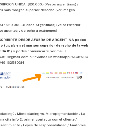
RIPCION UNICA: $20.000.- (Pesos argentinos) /
r tu país margen superior derecho (ver imagen
: $60.000.- (Pesos Argentinos) (Valor Exterior
uye apuntes y derecho a exámenes)
NSCRIBIRTE DESDE AFUERA DE ARGENTINA podes
do tu país en el margen superior derecho de la web
EBAJO)
o podés comunicarte por mail a:
os360@gmail.com
o
Envíanos un whatsapp HACIENDO
 5491162580214
blading? / Microblading vs. Micropigmentación / La
a cita info El primer contacto con el cliente /
sentimiento / Leyes de responsabilidad / Anatomia