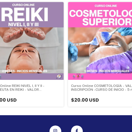
nline REIKI NIVEL I, II Y II -
Curso Online COSMETOLOGÍA - VA
EUTA EN REIKI - VALOR
INSCRIPCIÓN -CURSO DE INICIO - 5
PCIÓN - CURSO DE INICIO - 2 meses
- Valor Inscripción:
r Inscripción:
00 USD
$20.00 USD