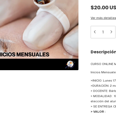
$20.00 U
Ver más detalle
Descripció
CURSO ONLINE M
Inicios Mensuale
>INICIO: Lunes 1
>DURACIÓN: 2 me
> DOCENTE: Bárb
> MODALIDAD: 100
elección del al
> SE ENTREGA CE
> VALOR :