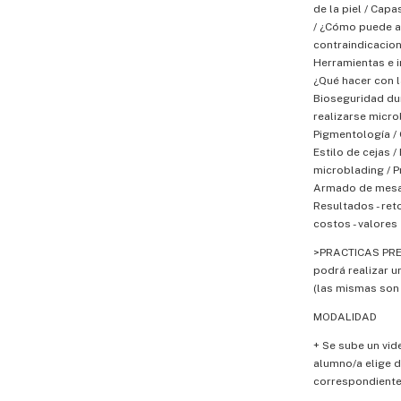
de la piel / Cap
/ ¿Cómo puede af
contraindicacion
Herramientas e i
¿Qué hacer con l
Bioseguridad du
realizarse micro
Pigmentología / 
Estilo de cejas / 
microblading / P
Armado de mesa d
Resultados - ret
costos - valores
>PRACTICAS PRES
podrá realizar u
(las mismas son 
MODALIDAD
+ Se sube un vide
alumno/a elige dí
correspondient