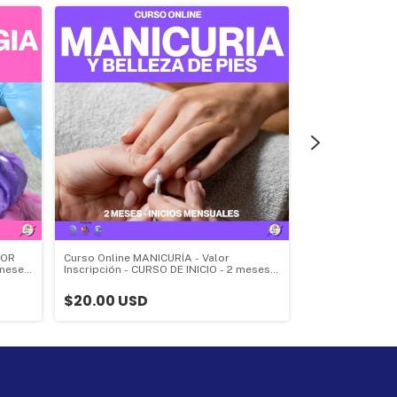
LOR
Curso Online MANICURÍA - Valor
Curso Online R
 meses
Inscripción - CURSO DE INICIO - 2 meses -
Enfoque tradicio
Valor Inscripción:
INSCRIPCIÓN - C
$20.00 USD
- Valor Inscripci
$20.00 USD