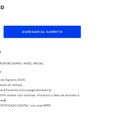
SD
s
n
ICROBLADING - NIVEL INICIAL
s
7 de Agosto 2026
ses (8 clases)
ara Esterkin (micropigmentadora)
% online con tutorías. Horarios y días de estudio a
umn@.
RTIFICADO DIGITAL con aval RPPE