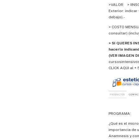
>VALOR: > IINSC
Exterior: indica
debajo).-
> COSTO MENSUAL
consultar) (incl
> SI QUERES I
hacerlo indican
(VER IMAGEN D
cursosintensiv
CLICK AQUI al +
PROGRAMA:
¿Qué es el micro
importancia de un
Anamnesis y con