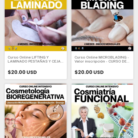
Curso Online LIFTING Y
Curso Online MICROBLADING -
LAMINADO PESTAÑAS Y CEJAS
Valor inscripción - CURSO DE
- CURSO DE INICIO - 2 meses -
INICIO - 2 meses - Valor
Valor Inscripción:
Inscripción:
$20.00 USD
$20.00 USD