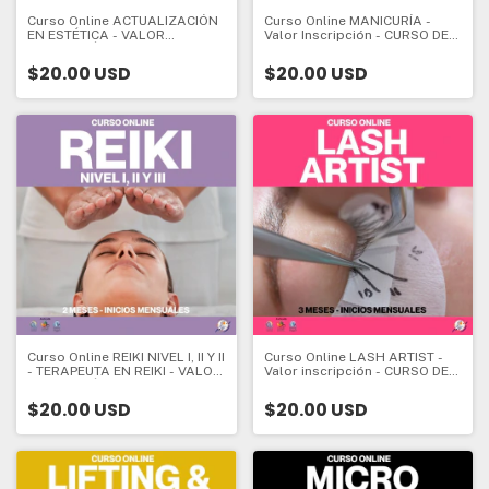
Curso Online ACTUALIZACIÓN
Curso Online MANICURÍA -
EN ESTÉTICA - VALOR
Valor Inscripción - CURSO DE
INSCRIPCIÓN - CURSO DE
INICIO - 2 meses - Valor
ESPECIALIZACIÓN - 2 meses -
Inscripción:
$20.00 USD
$20.00 USD
Valor Inscripción:
Curso Online REIKI NIVEL I, II Y II
Curso Online LASH ARTIST -
- TERAPEUTA EN REIKI - VALOR
Valor inscripción - CURSO DE
INSCRIPCIÓN - CURSO DE
INICIO - 3 meses - Valor
INICIO - 2 meses - Valor
Inscripción:
$20.00 USD
$20.00 USD
Inscripción: