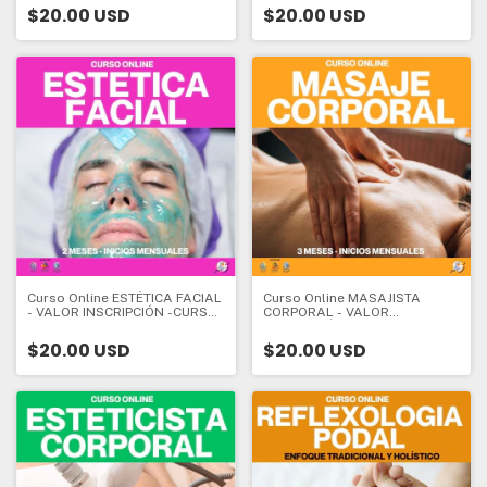
Inscripción:
ESPECIALIZACIÓN - 5 meses -
$20.00 USD
$20.00 USD
Valor Inscripción:
Curso Online ESTÉTICA FACIAL
Curso Online MASAJISTA
- VALOR INSCRIPCIÓN -CURSO
CORPORAL - VALOR
DE INICIO - 2 meses - Valor
INSCRIPCIÓN - CURSO DE
Inscripción:
INICIO - 3 meses - Valor
$20.00 USD
$20.00 USD
Inscripción: