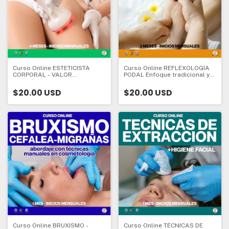
Curso Online ESTETICISTA
Curso Online REFLEXOLOGÍA
CORPORAL - VALOR
PODAL Enfoque tradicional y
INSCRIPCIÓN - CURSO DE
holístico - VALOR INSCRIPCIÓN
INICIO - 4 meses - Valor
- CURSO DE INICIO - 3 meses -
$20.00 USD
$20.00 USD
Inscripción:
Valor Inscripción:
Curso Online BRUXISMO -
Curso Online TÉCNICAS DE