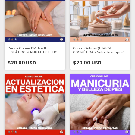
Curso Online DRENAJE
Curso Online QUÍMICA
LINFÁTICO MANUAL ESTÉTICO
COSMÉTICA - Valor Inscripción
- VALOR INSCRIPCIÓN - CURSO
- CURSO DE ESPECIALIZACIÓN
DE ESPECIALIZACIÓN - 2
- 3 meses - Valor Inscripción:
$20.00 USD
$20.00 USD
meses - Valor Inscripción: