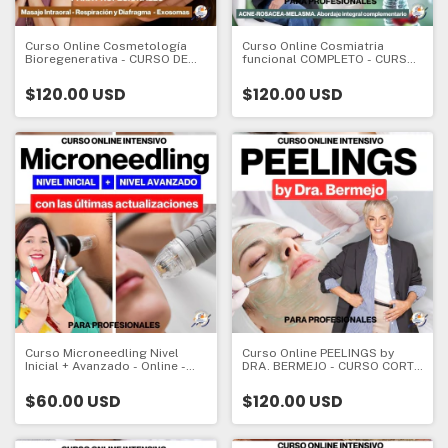
Curso Online Cosmetología
Curso Online Cosmiatria
Bioregenerativa - CURSO DE
funcional COMPLETO - CURSO
ACTUALIZACION
DE ACTUALIZACION
PROFESIONAL
PROFESIONAL
$120.00 USD
$120.00 USD
Curso Microneedling Nivel
Curso Online PEELINGS by
Inicial + Avanzado - Online -
DRA. BERMEJO - CURSO CORTO
CURSO CORTO DE
DE ACTUALIZACION
ACTUALIZACION
PROFESIONAL
$60.00 USD
$120.00 USD
PROFESIONAL