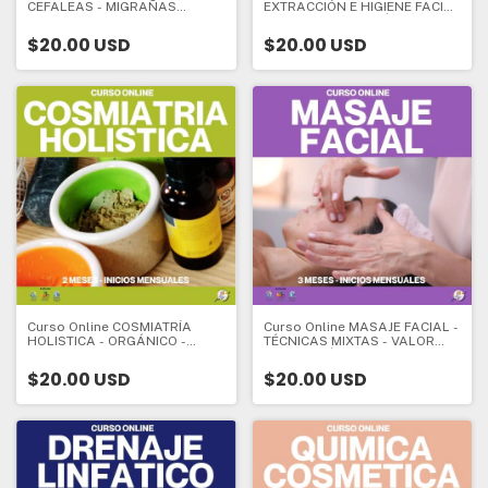
CEFALEAS - MIGRAÑAS
EXTRACCIÓN E HIGIENE FACIAL
Abordaje Cosmet. - VALOR
- VALOR INSCRIPCIÓN - CURSO
INSCRIPCIÓN - CURSO DE
DE ESPECIALIZACIÓN - 1 mes -
$20.00 USD
$20.00 USD
ESPECIALIZACIÓN - 1 mes -
Valor Inscripción:
Valor Inscripción:
Curso Online COSMIATRÍA
Curso Online MASAJE FACIAL -
HOLISTICA - ORGÁNICO -
TÉCNICAS MIXTAS - VALOR
VEGANO - SUSTENTABLE -
INSCRIPCIÓN - CURSO DE
VALOR INSCRIPCIÓN - CURSO
ESPECIALIZACIÓN - 3 meses -
$20.00 USD
$20.00 USD
DE ESPECIALIZACIÓN - 2
Valor Inscripción:
meses - Valor Inscripción: