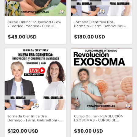
Curso Online Hollywood Glow
Jornada Científica Dra.
- Teorico Práctico- CURSO
Bermejo - Farm. Gabrielloni -
CORTO DE ACTUALIZACION
PRESENCIAL
PROFESIONAL
$45.00 USD
$180.00 USD
Jornada Científica Dra.
Curso Online - REVOLUCIÓN
Bermejo - Farm. Gabrielloni -
EXOSOMAS - CURSO DE
ONLINE
ACTUALIZACION
PROFESIONAL
$120.00 USD
$50.00 USD