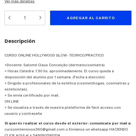
Ver más detalles
Descripción
CURSO ONLINE HOLLYWOOD GLOW - TEORICO/PRACTICO
>Docente: Salomé Claus Conceição (dermatocosmiatra)
> Horas Cátedra: 1:30 hs. aproximadamente. El curso queda a
disposición del alumno por 1 semana. (Fecha a elección)
> Dirigido a profesionales de la estética (cosmetólogas, cosmiatras y
esteticistas).
> Se envía certificado por mail.
ON LINE
> Se visualiza a través de nuestra plataforma de fácil acceso con
usuario y contraseña
Si querés realizar el curso desde el exterior: comunicate por mail a:
cursosintensivos360@gmail.com
o
Envíanos un whatsapp HACIENDO
CLICK AQUI al + 5491162580214